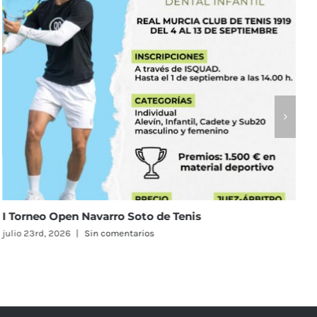
rneo Open Navarro Soto de Tenis
El Rea
en el 
23rd, 2026
|
Sin comentarios
Femen
julio 23