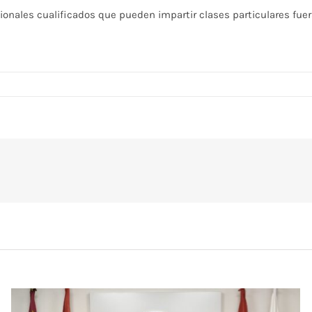
onales cualificados que pueden impartir clases particulares fuera
en
Comunicado
Junta
Directiva:
Normativa
Clases
Particulares
–
RMCT1919