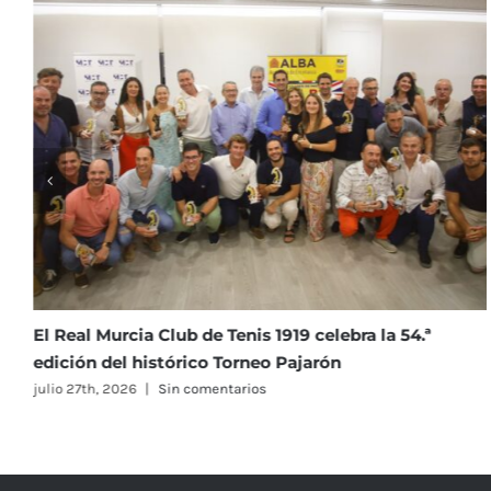
l Real Murcia Club de Tenis 1919 celebra la 54.ª
La 
dición del histórico Torneo Pajarón
co
ulio 27th, 2026
|
Sin comentarios
juli