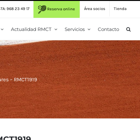
TA: 968 23 49 17
Área socios
Tienda
Reserva online
Actualidad RMCT
Servicios
Contacto
ares – RMCT1919
RMCT1919