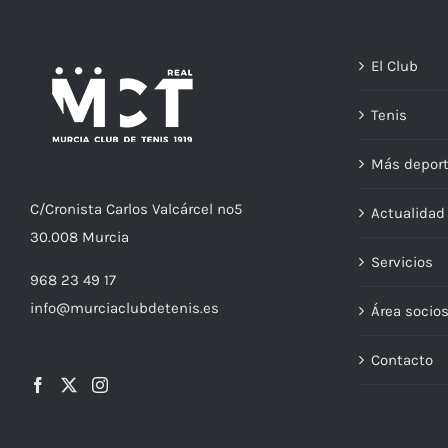
El Club
Tenis
Más depor
C/
Cronista
Carlos Valcárcel nº5
Actualida
30.008
Murcia
Servicios
968 23 49 17
info@murciaclubdetenis.es
Área socio
Contacto