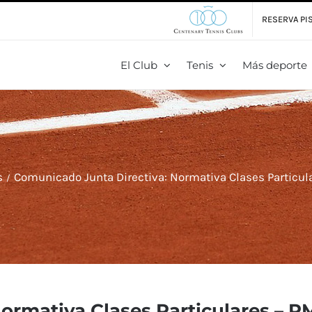
RESERVA PIS
El Club
Tenis
Más deporte
s
Comunicado Junta Directiva: Normativa Clases Particul
ormativa Clases Particulares – 