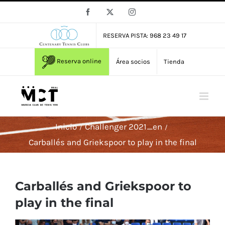
Saltar
Facebook
X
Instagram
al
contenido
RESERVA PISTA: 968 23 49 17
Reserva online
Área socios
Tienda
Inicio
Challenger 2021_en
Carballés and Griekspoor to play in the final
Carballés and Griekspoor to
play in the final