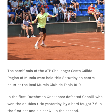
Ver
imagen
más
grande
The semifinals of the ATP Challenger Costa Cálida
Region of Murcia were held this Saturday on centre
court at the Real Murcia Club de Tenis 1919.
In the first, Dutchman Griekspoor defeated Cobolli, who
won the doubles title yesterday, by a hard fought 7-6 in
the first set and a clear 6-1 in the second.