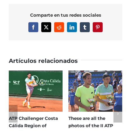
Griekspoor
to
Comparte en tus redes sociales
play
in
Facebook
X
Reddit
LinkedIn
Tumblr
Pinterest
the
final
Artículos relacionados
ATP Challenger Costa
These are all the
G
Cálida Region of
photos of the II ATP
C