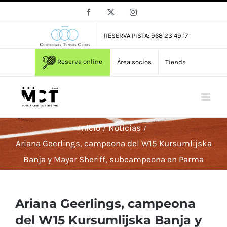
Saltar
Facebook
X
Instagram
al
contenido
RESERVA PISTA: 968 23 49 17
Reserva online
Área socios
Tienda
Inicio
Noticias
Ariana Geerlings, campeona del W15 Kursumlijska
Banja y Mayar Sheriff, subcampeona en Parma
Ariana Geerlings, campeona
del W15 Kursumlijska Banja y