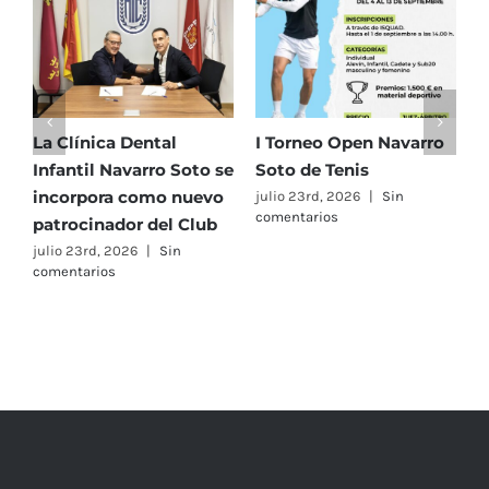
La Clínica Dental
I Torneo Open Navarro
E
Infantil Navarro Soto se
Soto de Tenis
T
incorpora como nuevo
e
julio 23rd, 2026
|
Sin
comentarios
patrocinador del Club
C
A
julio 23rd, 2026
|
Sin
comentarios
F
j
c