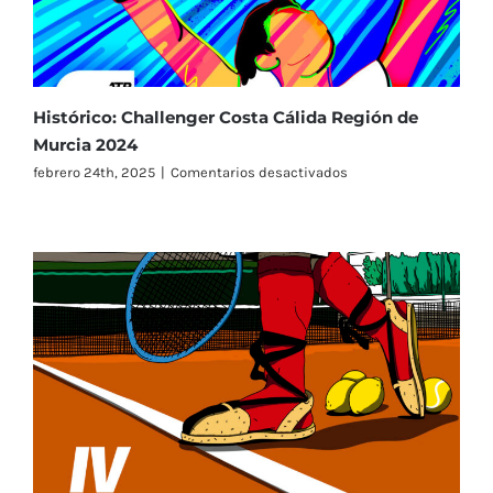
Cálida
Histórico: Challenger Costa Cálida Región de
Murcia 2024
en
febrero 24th, 2025
|
Comentarios desactivados
Histórico:
Challenger
Costa
Cálida
Región
de
Murcia
2024