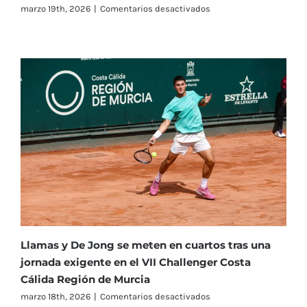
en
marzo 19th, 2026
|
Comentarios desactivados
Pablo
Carreño
tira
de
oficio
para
remontar
a
Gill
en
otra
gran
jornada
de
tenis
en
el
Real
Llamas y De Jong se meten en cuartos tras una
Murcia
jornada exigente en el VII Challenger Costa
Club
Cálida Región de Murcia
de
Tenis
en
marzo 18th, 2026
|
Comentarios desactivados