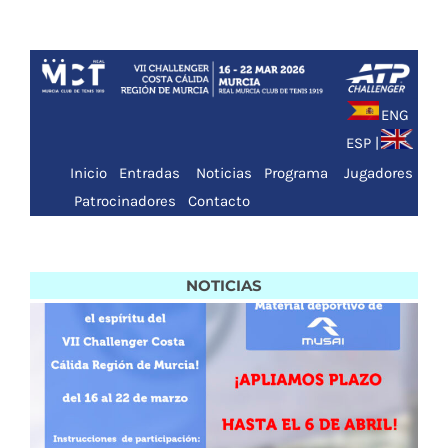
Saltar
al
contenido
ENG
ESP
|
Inicio
Entradas
Noticias
Programa
Jugadores
Patrocinadores
Contacto
NOTICIAS