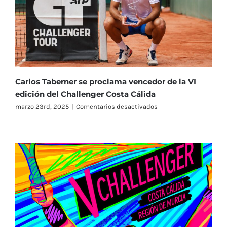
el
cartel
del
VII
Challenger
Costa
Cálida
Carlos Taberner se proclama vencedor de la VI
edición del Challenger Costa Cálida
en
marzo 23rd, 2025
|
Comentarios desactivados
Carlos
Taberner
se
proclama
vencedor
de
la
VI
edición
del
Challenger
Costa