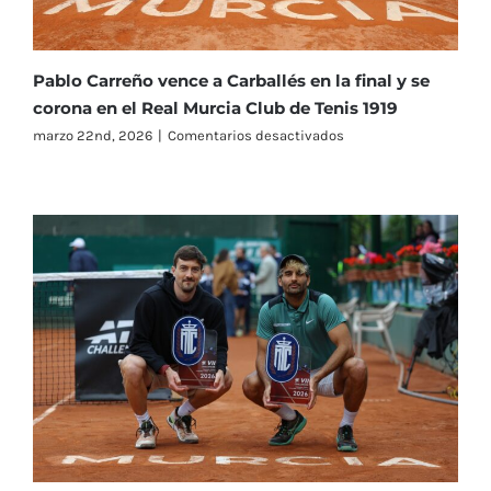
Pablo Carreño vence a Carballés en la final y se
corona en el Real Murcia Club de Tenis 1919
en
marzo 22nd, 2026
|
Comentarios desactivados
Pablo
Carreño
vence
a
Carballés
en
la
final
y
se
corona
en
el
Real
Murcia
Club
de