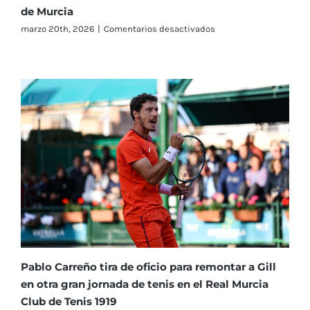
de Murcia
en
marzo 20th, 2026
|
Comentarios desactivados
De
Jong,
Carreño,
Carballés
y
Coppejans
avanzan
a
semifinales
del
Challenger
Costa
Cálida
Región
de
Murcia
Pablo Carreño tira de oficio para remontar a Gill
en otra gran jornada de tenis en el Real Murcia
Club de Tenis 1919