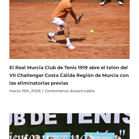
segunda
ronda
en
el
Challenger
Costa
Cálida
Región
de
Murcia
El Real Murcia Club de Tenis 1919 abre el telón del
VII Challenger Costa Cálida Región de Murcia con
las eliminatorias previas
en
marzo 15th, 2026
|
Comentarios desactivados
El
Real
Murcia
Club
de
Tenis
1919
abre