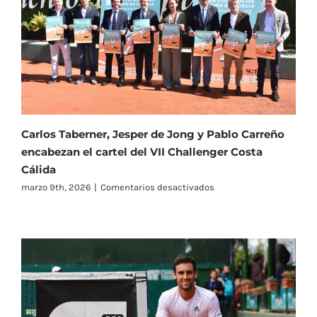
el
telón
del
VII
Challenger
Costa
Cálida
Región
de
Murcia
Carlos Taberner, Jesper de Jong y Pablo Carreño
con
encabezan el cartel del VII Challenger Costa
las
Cálida
eliminatorias
previas
en
marzo 9th, 2026
|
Comentarios desactivados
Carlos
Taberner,
Jesper
de
Jong
y
Pablo
Carreño
encabezan