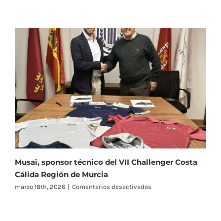
1919
Llamas
y
De
Jong
se
meten
en
cuartos
tras
una
jornada
exigente
en
el
VII
Challenger
Costa
Cálida
Musai, sponsor técnico del VII Challenger Costa
Región
Cálida Región de Murcia
de
en
marzo 18th, 2026
|
Comentarios desactivados
Murcia
Musai,
sponsor
técnico