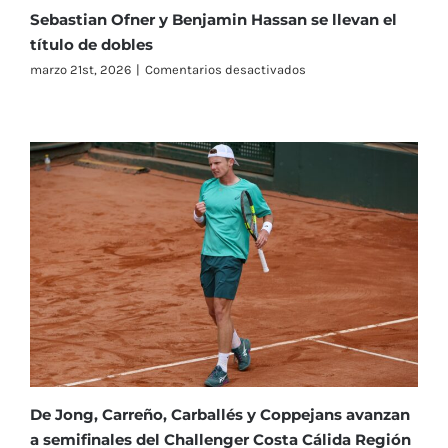
Tenis
Sebastian Ofner y Benjamin Hassan se llevan el
1919
título de dobles
en
marzo 21st, 2026
|
Comentarios desactivados
Sebastian
Ofner
y
Benjamin
Hassan
se
llevan
el
título
de
dobles
De Jong, Carreño, Carballés y Coppejans avanzan
a semifinales del Challenger Costa Cálida Región