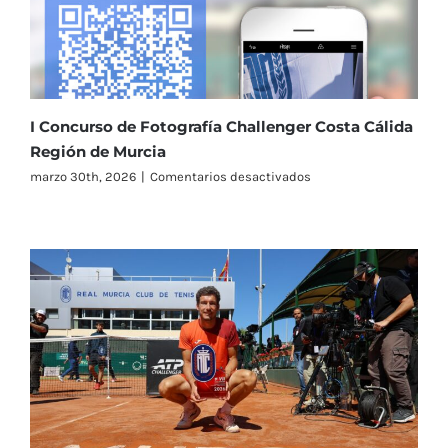
I Concurso de Fotografía Challenger Costa Cálida
Región de Murcia
en
marzo 30th, 2026
|
Comentarios desactivados
I
Concurso
de
Fotografía
Challenger
Costa
Cálida
Región
de
Murcia