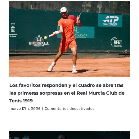
del
VII
Challenger
Costa
Cálida
Región
de
Murcia
Los favoritos responden y el cuadro se abre tras
las primeras sorpresas en el Real Murcia Club de
Tenis 1919
en
marzo 17th, 2026
|
Comentarios desactivados
Los
favoritos
responden
y
el