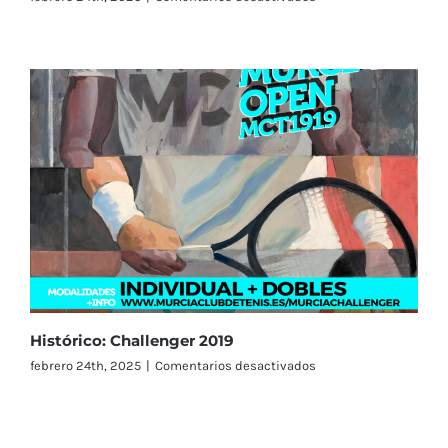
Histórico:
Challenger
Costa
Cálida
Región
de
Murcia
2021
Histórico: Challenger 2019
en
febrero 24th, 2025
|
Comentarios desactivados
Histórico:
Challenger
2019