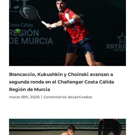
cuadro
se
abre
tras
las
primeras
sorpresas
en
el
Real
Murcia
Club
de
Brancaccio, Kukushkin y Choinski avanzan a
Tenis
segunda ronda en el Challenger Costa Cálida
1919
Región de Murcia
en
marzo 16th, 2026
|
Comentarios desactivados
Brancaccio,
Kukushkin
y
Choinski
avanzan
a