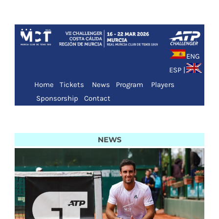
Saltar
al
contenido
ENG
ESP
|
Home
Tickets
News
Program
Players
Sponsorship
Contact
NEWS