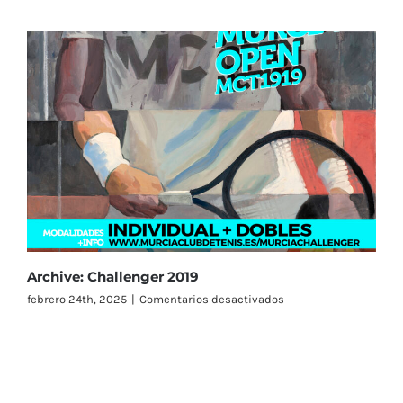
Costa
Cálida
Región
de
Murcia
2021
Archive: Challenger 2019
en
febrero 24th, 2025
|
Comentarios desactivados
Archive:
Challenger
2019