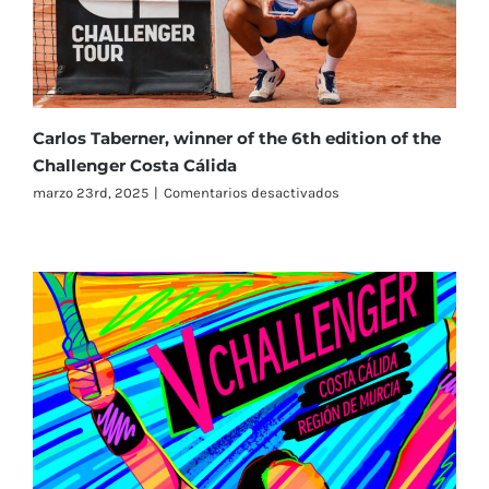
Carlos Taberner, winner of the 6th edition of the
Challenger Costa Cálida
en
marzo 23rd, 2025
|
Comentarios desactivados
Carlos
Taberner,
winner
of
the
6th
edition
of
the
Challenger
Costa
Cálida